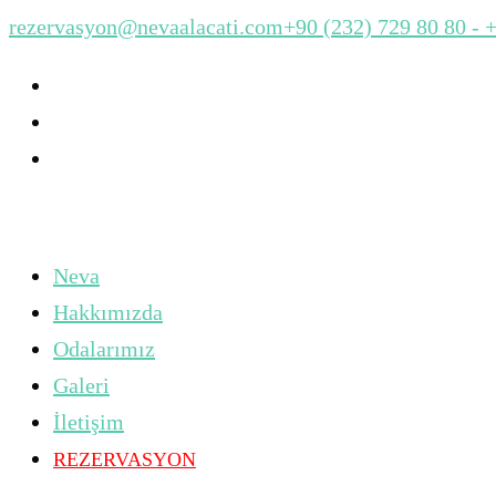
rezervasyon@nevaalacati.com
+90 (232) 729 80 80 - 
Neva
Hakkımızda
Odalarımız
Galeri
İletişim
REZERVASYON