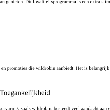
n genieten. Dit loyaliteitsprogramma is een extra stim
n en promoties die wildrobin aanbiedt. Het is belangrij
 Toegankelijkheid
servaring, zoals wildrobin, besteedt veel aandacht aan 