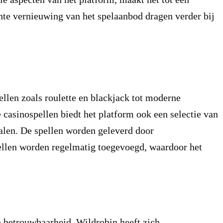
nte vernieuwing van het spelaanbod dragen verder bij
ellen zoals roulette en blackjack tot moderne
e casinospellen biedt het platform ook een selectie van
alen. De spellen worden geleverd door
ellen worden regelmatig toegevoegd, waardoor het
en betrouwbaarheid. Wildrobin heeft zich