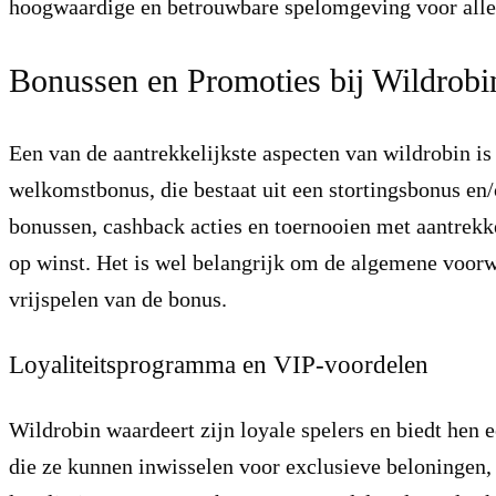
hoogwaardige en betrouwbare spelomgeving voor alle
Bonussen en Promoties bij Wildrobi
Een van de aantrekkelijkste aspecten van wildrobin 
welkomstbonus, die bestaat uit een stortingsbonus en/
bonussen, cashback acties en toernooien met aantrekk
op winst. Het is wel belangrijk om de algemene voorwa
vrijspelen van de bonus.
Loyaliteitsprogramma en VIP-voordelen
Wildrobin waardeert zijn loyale spelers en biedt hen e
die ze kunnen inwisselen voor exclusieve beloningen, 