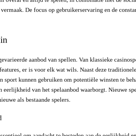
n vermaak. De focus op gebruikerservaring en de consta
in
gevarieerde aanbod van spellen. Van klassieke casinosp
eatures, er is voor elk wat wils. Naast deze traditionel
 sport kunnen gebruiken om potentiële winsten te beh
n eerlijkheid van het spelaanbod waarborgt. Nieuwe sp
 nieuwe als bestaande spelers.
d
essentieel om aandacht te besteden aan de eerlijkheid 