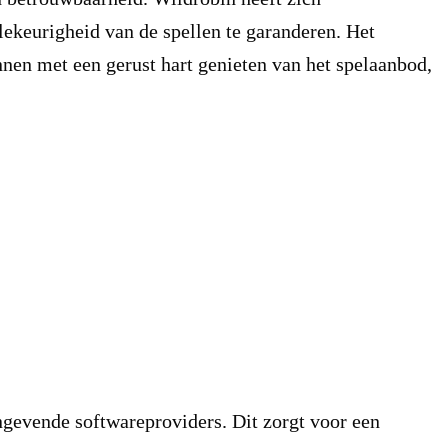
lekeurigheid van de spellen te garanderen. Het
nnen met een gerust hart genieten van het spelaanbod,
ngevende softwareproviders. Dit zorgt voor een