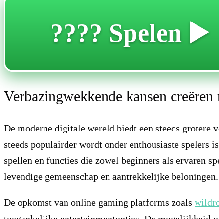
???? Spelen ▶️
Verbazingwekkende kansen creëren m
De moderne digitale wereld biedt een steeds grotere v
steeds populairder wordt onder enthousiaste spelers i
spellen en functies die zowel beginners als ervaren s
levendige gemeenschap en aantrekkelijke beloningen.
De opkomst van online gaming platforms zoals
wildr
toegankelijke entertainmentopties. De mogelijkheid om