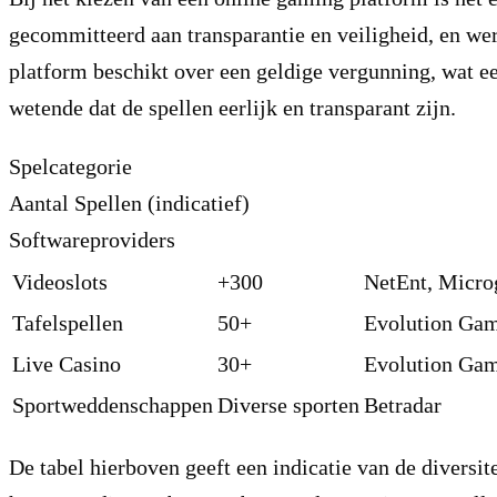
gecommitteerd aan transparantie en veiligheid, en we
platform beschikt over een geldige vergunning, wat ee
wetende dat de spellen eerlijk en transparant zijn.
Spelcategorie
Aantal Spellen (indicatief)
Softwareproviders
Videoslots
+300
NetEnt, Micro
Tafelspellen
50+
Evolution Gam
Live Casino
30+
Evolution Ga
Sportweddenschappen
Diverse sporten
Betradar
De tabel hierboven geeft een indicatie van de divers