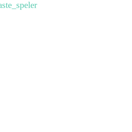
ste_speler