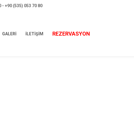
0 - +90 (535) 053 70 80
REZERVASYON
GALERI
İLETIŞIM
mendebarkan_dan_fitur
dalam_pragmatic_play
pragmatic77_slot_k