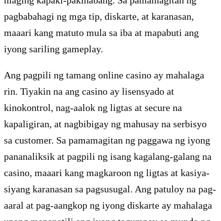
pagbabahagi ng mga tip, diskarte, at karanasan,
maaari kang matuto mula sa iba at mapabuti ang
iyong sariling gameplay.
Ang pagpili ng tamang online casino ay mahalaga
rin. Tiyakin na ang casino ay lisensyado at
kinokontrol, nag-aalok ng ligtas at secure na
kapaligiran, at nagbibigay ng mahusay na serbisyo
sa customer. Sa pamamagitan ng paggawa ng iyong
pananaliksik at pagpili ng isang kagalang-galang na
casino, maaari kang magkaroon ng ligtas at kasiya-
siyang karanasan sa pagsusugal. Ang patuloy na pag-
aaral at pag-aangkop ng iyong diskarte ay mahalaga