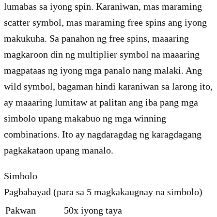
lumabas sa iyong spin. Karaniwan, mas maraming
scatter symbol, mas maraming free spins ang iyong
makukuha. Sa panahon ng free spins, maaaring
magkaroon din ng multiplier symbol na maaaring
magpataas ng iyong mga panalo nang malaki. Ang
wild symbol, bagaman hindi karaniwan sa larong ito,
ay maaaring lumitaw at palitan ang iba pang mga
simbolo upang makabuo ng mga winning
combinations. Ito ay nagdaragdag ng karagdagang
pagkakataon upang manalo.
Simbolo
Pagbabayad (para sa 5 magkakaugnay na simbolo)
Pakwan
50x iyong taya