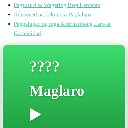
Pagsusuri sa Wagering Requirements
Advanced na Teknik sa Paglalaro
Paggalugad ng mga Alternatibong Laro at
Komunidad
????
Maglaro
▶️