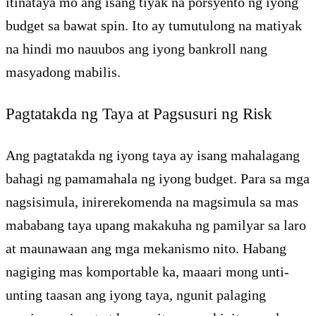
itinataya mo ang isang tiyak na porsyento ng iyong
budget sa bawat spin. Ito ay tumutulong na matiyak
na hindi mo nauubos ang iyong bankroll nang
masyadong mabilis.
Pagtatakda ng Taya at Pagsusuri ng Risk
Ang pagtatakda ng iyong taya ay isang mahalagang
bahagi ng pamamahala ng iyong budget. Para sa mga
nagsisimula, inirerekomenda na magsimula sa mas
mababang taya upang makakuha ng pamilyar sa laro
at maunawaan ang mga mekanismo nito. Habang
nagiging mas komportable ka, maaari mong unti-
unting taasan ang iyong taya, ngunit palaging