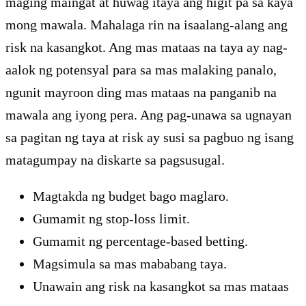
maging maingat at huwag itaya ang higit pa sa kaya
mong mawala. Mahalaga rin na isaalang-alang ang
risk na kasangkot. Ang mas mataas na taya ay nag-
aalok ng potensyal para sa mas malaking panalo,
ngunit mayroon ding mas mataas na panganib na
mawala ang iyong pera. Ang pag-unawa sa ugnayan
sa pagitan ng taya at risk ay susi sa pagbuo ng isang
matagumpay na diskarte sa pagsusugal.
Magtakda ng budget bago maglaro.
Gumamit ng stop-loss limit.
Gumamit ng percentage-based betting.
Magsimula sa mas mababang taya.
Unawain ang risk na kasangkot sa mas mataas