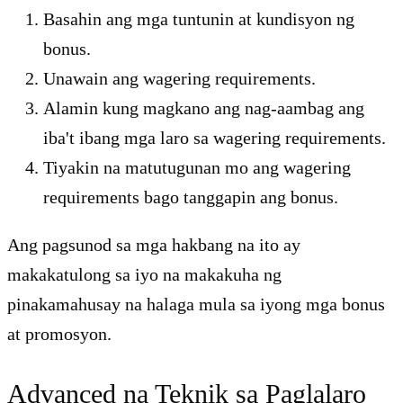
Basahin ang mga tuntunin at kundisyon ng
bonus.
Unawain ang wagering requirements.
Alamin kung magkano ang nag-aambag ang
iba't ibang mga laro sa wagering requirements.
Tiyakin na matutugunan mo ang wagering
requirements bago tanggapin ang bonus.
Ang pagsunod sa mga hakbang na ito ay
makakatulong sa iyo na makakuha ng
pinakamahusay na halaga mula sa iyong mga bonus
at promosyon.
Advanced na Teknik sa Paglalaro