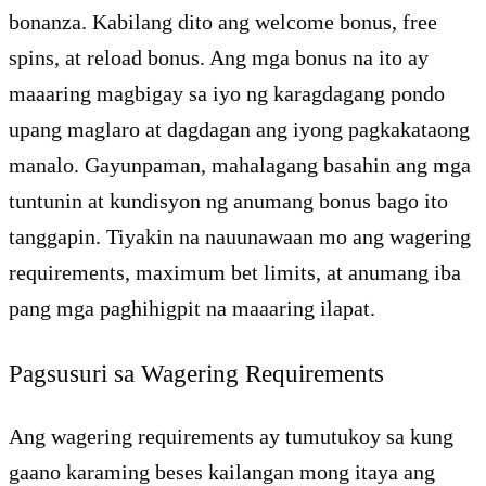
bonanza. Kabilang dito ang welcome bonus, free
spins, at reload bonus. Ang mga bonus na ito ay
maaaring magbigay sa iyo ng karagdagang pondo
upang maglaro at dagdagan ang iyong pagkakataong
manalo. Gayunpaman, mahalagang basahin ang mga
tuntunin at kundisyon ng anumang bonus bago ito
tanggapin. Tiyakin na nauunawaan mo ang wagering
requirements, maximum bet limits, at anumang iba
pang mga paghihigpit na maaaring ilapat.
Pagsusuri sa Wagering Requirements
Ang wagering requirements ay tumutukoy sa kung
gaano karaming beses kailangan mong itaya ang