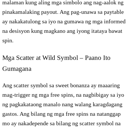
malaman kung aling mga simbolo ang nag-aalok ng
pinakamalaking payout. Ang pag-unawa sa paytable
ay nakakatulong sa iyo na gumawa ng mga informed
na desisyon kung magkano ang iyong itataya bawat
spin.
Mga Scatter at Wild Symbol – Paano Ito
Gumagana
Ang scatter symbol sa sweet bonanza ay maaaring
mag-trigger ng mga free spins, na nagbibigay sa iyo
ng pagkakataong manalo nang walang karagdagang
gastos. Ang bilang ng mga free spins na natanggap
mo ay nakadepende sa bilang ng scatter symbol na