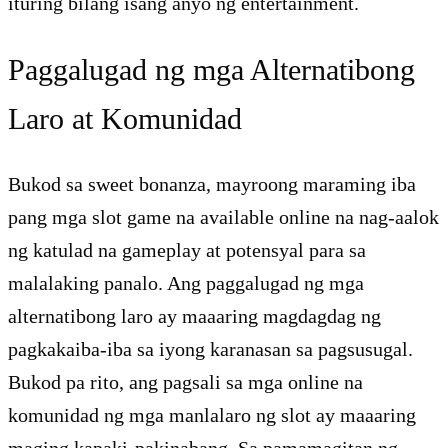
ituring bilang isang anyo ng entertainment.
Paggalugad ng mga Alternatibong
Laro at Komunidad
Bukod sa sweet bonanza, mayroong maraming iba
pang mga slot game na available online na nag-aalok
ng katulad na gameplay at potensyal para sa
malalaking panalo. Ang paggalugad ng mga
alternatibong laro ay maaaring magdagdag ng
pagkakaiba-iba sa iyong karanasan sa pagsusugal.
Bukod pa rito, ang pagsali sa mga online na
komunidad ng mga manlalaro ng slot ay maaaring
maging kapaki-pakinabang. Sa pamamagitan ng