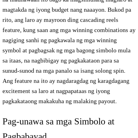
magtakda ng iyong budget nang naaayon. Bukod pa
rito, ang laro ay mayroon ding cascading reels
feature, kung saan ang mga winning combinations ay
nagiging sanhi ng pagkawala ng mga winning
symbol at pagbagsak ng mga bagong simbolo mula
sa itaas, na nagbibigay ng pagkakataon para sa
sunud-sunod na mga panalo sa isang solong spin.
Ang feature na ito ay nagdaragdag ng karagdagang
excitement sa laro at nagpapataas ng iyong
pagkakataong makakuha ng malaking payout.
Pag-unawa sa mga Simbolo at
Pagbabayad