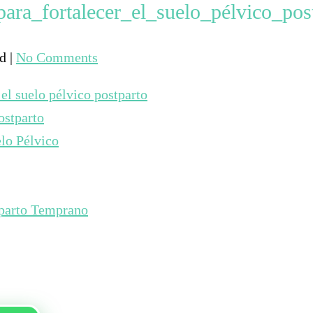
ara_fortalecer_el_suelo_pélvico_pos
ed
|
No Comments
el suelo pélvico postparto
ostparto
elo Pélvico
tparto Temprano