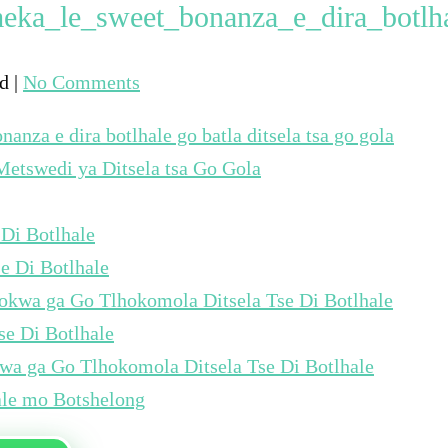
meka_le_sweet_bonanza_e_dira_botlh
ed
|
No Comments
nanza e dira botlhale go batla ditsela tsa go gola
etswedi ya Ditsela tsa Go Gola
Di Botlhale
e Di Botlhale
okwa ga Go Tlhokomola Ditsela Tse Di Botlhale
se Di Botlhale
wa ga Go Tlhokomola Ditsela Tse Di Botlhale
ale mo Botshelong