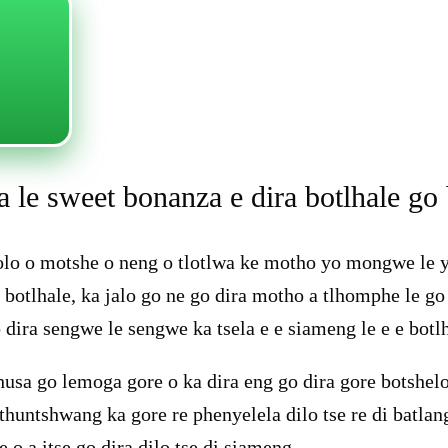
 le sweet bonanza e dira botlhale go b
lolo o motshe o neng o tlotlwa ke motho yo mongwe le y
 botlhale, ka jalo go ne go dira motho a tlhomphe le go 
o dira sengwe le sengwe ka tsela e e siameng le e e bot
sa go lemoga gore o ka dira eng go dira gore botshelo 
thuntshwang ka gore re phenyelela dilo tse re di batlan
o a itse go dira dilo tse di siameng.