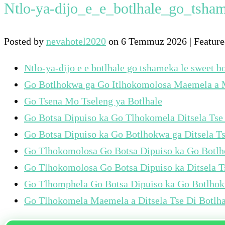
Ntlo-ya-dijo_e_e_botlhale_go_tsha
Posted by
nevahotel2020
on
6 Temmuz 2026
| Featur
Ntlo-ya-dijo e e botlhale go tshameka le sweet bo
Go Botlhokwa ga Go Itlhokomolosa Maemela a M
Go Tsena Mo Tseleng ya Botlhale
Go Botsa Dipuiso ka Go Tlhokomela Ditsela Tse 
Go Botsa Dipuiso ka Go Botlhokwa ga Ditsela Ts
Go Tlhokomolosa Go Botsa Dipuiso ka Go Botlh
Go Tlhokomolosa Go Botsa Dipuiso ka Ditsela T
Go Tlhomphela Go Botsa Dipuiso ka Go Botlhok
Go Tlhokomela Maemela a Ditsela Tse Di Botlh