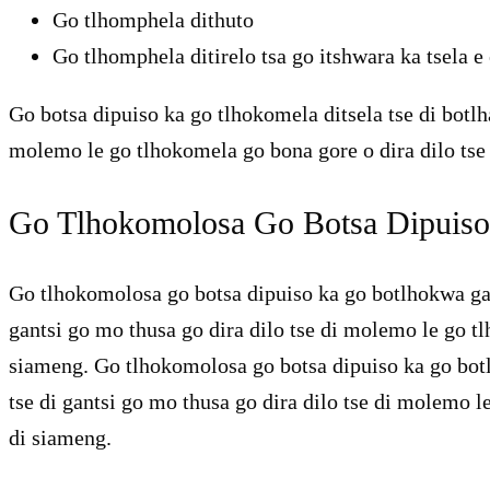
Go tlhomphela dithuto
Go tlhomphela ditirelo tsa go itshwara ka tsela e 
Go botsa dipuiso ka go tlhokomela ditsela tse di botlh
molemo le go tlhokomela go bona gore o dira dilo tse 
Go Tlhokomolosa Go Botsa Dipuiso 
Go tlhokomolosa go botsa dipuiso ka go botlhokwa ga g
gantsi go mo thusa go dira dilo tse di molemo le go t
siameng. Go tlhokomolosa go botsa dipuiso ka go botlh
tse di gantsi go mo thusa go dira dilo tse di molemo l
di siameng.