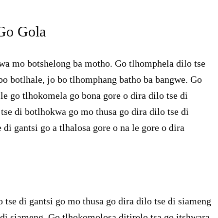
 Go Gola
okwa mo botshelong ba motho. Go tlhomphela dilo tse
o bo botlhale, jo bo tlhomphang batho ba bangwe. Go
e go tlhokomela go bona gore o dira dilo tse di
se di botlhokwa go mo thusa go dira dilo tse di
di gantsi go a tlhalosa gore o na le gore o dira
tse di gantsi go mo thusa go dira dilo tse di siameng
 di siameng. Go tlhokomolosa ditirelo tsa go itshwara