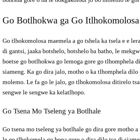
Go Botlhokwa ga Go Itlhokomolosa 
Go tlhokomolosa maemela a go tshela ka tsela e e lera
di gantsi, jaaka botshelo, botshelo ba batho, le mekg
boetse go botlhokwa go lemoga gore go tlhomphela dilo
siameng. Ka go dira jalo, motho o ka tlhomphela dilo 
molemo. Le fa go le jalo, go tlhokomolosa ditirelo tsa 
sengwe le sengwe ka kelatlhopo.
Go Tsena Mo Tseleng ya Botlhale
Go tsena mo tseleng ya botlhale go dira gore motho a 
le go tlhokomela go bona gore o dira dilo tse di siam