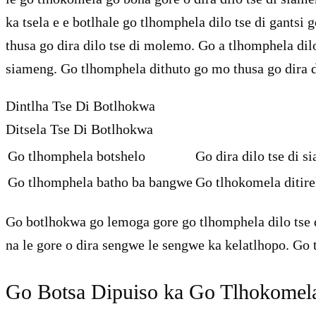
ka tsela e e botlhale go tlhomphela dilo tse di gantsi
thusa go dira dilo tse di molemo. Go a tlhomphela dilo
siameng. Go tlhomphela dithuto go mo thusa go dira d
Dintlha Tse Di Botlhokwa
Ditsela Tse Di Botlhokwa
Go tlhomphela botshelo
Go dira dilo tse di 
Go tlhomphela batho ba bangwe
Go tlhokomela ditirel
Go botlhokwa go lemoga gore go tlhomphela dilo tse di
na le gore o dira sengwe le sengwe ka kelatlhopo. Go 
Go Botsa Dipuiso ka Go Tlhokomela 