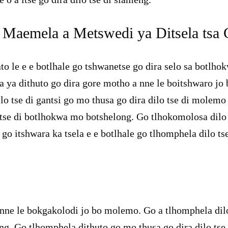
Maemela a Metswedi ya Ditsela tsa
to le e e botlhale go tshwanetse go dira selo sa botlh
wa ya dithuto go dira gore motho a nne le boitshwaro j
 tse di gantsi go mo thusa go dira dilo tse di molemo l
tse di botlhokwa mo botshelong. Go tlhokomolosa dilo t
go itshwara ka tsela e e botlhale go tlhomphela dilo tse 
nne le bokgakolodi jo bo molemo. Go a tlhomphela dilo 
eng. Go tlhomphela dithuto go mo thusa go dira dilo tse