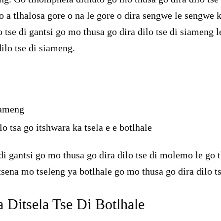
 go a tlhalosa gore o na le gore o dira sengwe le sengwe
 tse di gantsi go mo thusa go dira dilo tse di siameng l
ilo tse di siameng.
siameng
o tsa go itshwara ka tsela e e botlhale
 gantsi go mo thusa go dira dilo tse di molemo le go 
tsena mo tseleng ya botlhale go mo thusa go dira dilo 
Ditsela Tse Di Botlhale