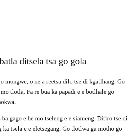
atla ditsela tsa go gola
o mongwe, o ne a reetsa dilo tse di kgatlhang. Go
mo tlotla. Fa re bua ka papadi e e botlhale go
lhokwa.
ba gago e be mo tseleng e e siameng. Ditiro tse di
g ka tsela e e eletsegang. Go tlotlwa ga motho go