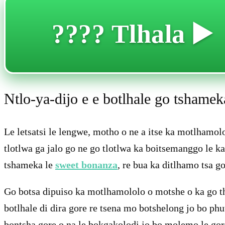
???? Tlhala ▶️
Ntlo-ya-dijo e e botlhale go tshameka
Le letsatsi le lengwe, motho o ne a itse ka motlhamo
tlotlwa ga jalo go ne go tlotlwa ka boitsemanggo le ka
tshameka le
sweet bonanza
, re bua ka ditlhamo tsa g
Go botsa dipuiso ka motlhamololo o motshe o ka go thu
botlhale di dira gore re tsena mo botshelong jo bo phu
bontsha gore o na le bokgakolodi jo bo molemo le gore 