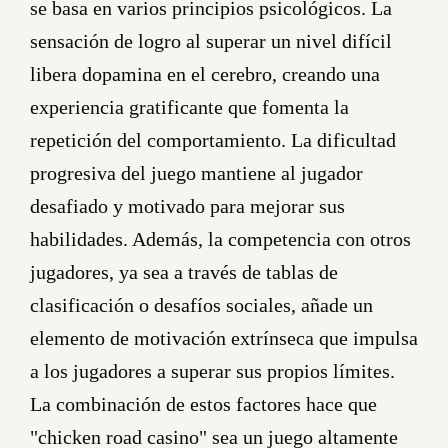
se basa en varios principios psicológicos. La
sensación de logro al superar un nivel difícil
libera dopamina en el cerebro, creando una
experiencia gratificante que fomenta la
repetición del comportamiento. La dificultad
progresiva del juego mantiene al jugador
desafiado y motivado para mejorar sus
habilidades. Además, la competencia con otros
jugadores, ya sea a través de tablas de
clasificación o desafíos sociales, añade un
elemento de motivación extrínseca que impulsa
a los jugadores a superar sus propios límites.
La combinación de estos factores hace que
"chicken road casino" sea un juego altamente