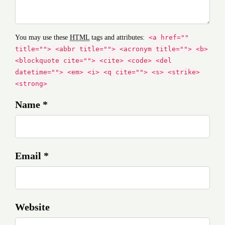
You may use these
HTML
tags and attributes:
<a href=""
title=""> <abbr title=""> <acronym title=""> <b>
<blockquote cite=""> <cite> <code> <del
datetime=""> <em> <i> <q cite=""> <s> <strike>
<strong>
Name *
Email *
Website