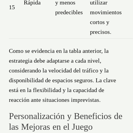
Rápida
y menos
utilizar
15
predecibles
movimientos
cortos y
precisos.
Como se evidencia en la tabla anterior, la
estrategia debe adaptarse a cada nivel,
considerando la velocidad del tráfico y la
disponibilidad de espacios seguros. La clave
está en la flexibilidad y la capacidad de
reacción ante situaciones imprevistas.
Personalización y Beneficios de
las Mejoras en el Juego