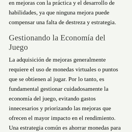
en mejoras con la práctica y el desarrollo de
habilidades, ya que ninguna mejora puede
compensar una falta de destreza y estrategia.
Gestionando la Economía del
Juego
La adquisición de mejoras generalmente
requiere el uso de monedas virtuales o puntos
que se obtienen al jugar. Por lo tanto, es
fundamental gestionar cuidadosamente la
economía del juego, evitando gastos
innecesarios y priorizando las mejoras que
ofrecen el mayor impacto en el rendimiento.
Una estrategia común es ahorrar monedas para