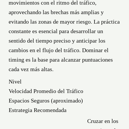
movimientos con el ritmo del tráfico,
aprovechando las brechas más amplias y
evitando las zonas de mayor riesgo. La práctica
constante es esencial para desarrollar un
sentido del tiempo preciso y anticipar los
cambios en el flujo del tráfico. Dominar el
timing es la base para alcanzar puntuaciones
cada vez más altas.
Nivel
Velocidad Promedio del Tráfico
Espacios Seguros (aproximado)
Estrategia Recomendada
Cruzar en los