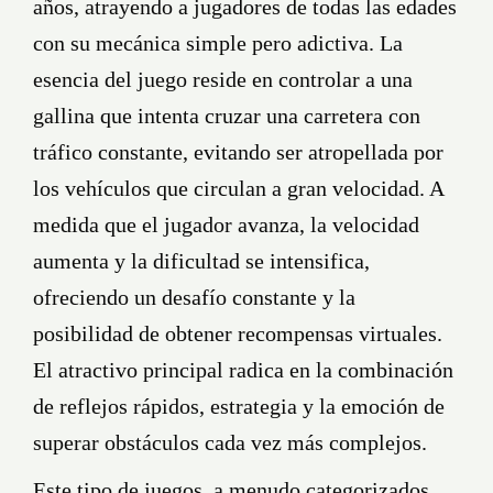
años, atrayendo a jugadores de todas las edades
con su mecánica simple pero adictiva. La
esencia del juego reside en controlar a una
gallina que intenta cruzar una carretera con
tráfico constante, evitando ser atropellada por
los vehículos que circulan a gran velocidad. A
medida que el jugador avanza, la velocidad
aumenta y la dificultad se intensifica,
ofreciendo un desafío constante y la
posibilidad de obtener recompensas virtuales.
El atractivo principal radica en la combinación
de reflejos rápidos, estrategia y la emoción de
superar obstáculos cada vez más complejos.
Este tipo de juegos, a menudo categorizados