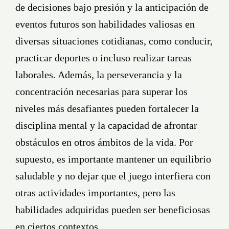
de decisiones bajo presión y la anticipación de
eventos futuros son habilidades valiosas en
diversas situaciones cotidianas, como conducir,
practicar deportes o incluso realizar tareas
laborales. Además, la perseverancia y la
concentración necesarias para superar los
niveles más desafiantes pueden fortalecer la
disciplina mental y la capacidad de afrontar
obstáculos en otros ámbitos de la vida. Por
supuesto, es importante mantener un equilibrio
saludable y no dejar que el juego interfiera con
otras actividades importantes, pero las
habilidades adquiridas pueden ser beneficiosas
en ciertos contextos.