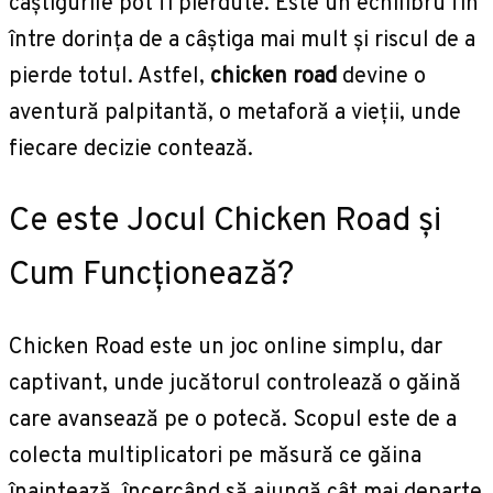
câștigurile pot fi pierdute. Este un echilibru fin
între dorința de a câștiga mai mult și riscul de a
pierde totul. Astfel,
chicken road
devine o
aventură palpitantă, o metaforă a vieții, unde
fiecare decizie contează.
Ce este Jocul Chicken Road și
Cum Funcționează?
Chicken Road este un joc online simplu, dar
captivant, unde jucătorul controlează o găină
care avansează pe o potecă. Scopul este de a
colecta multiplicatori pe măsură ce găina