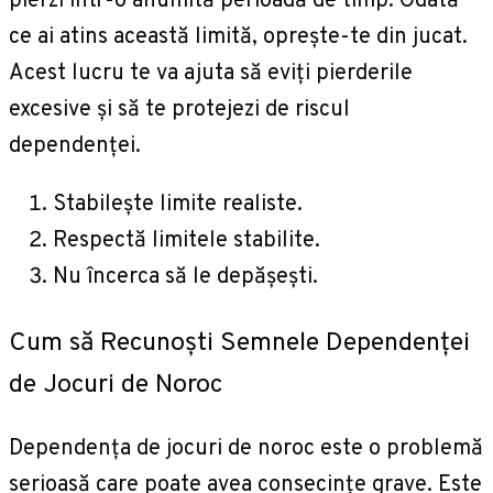
pierzi într-o anumită perioadă de timp. Odată
ce ai atins această limită, oprește-te din jucat.
Acest lucru te va ajuta să eviți pierderile
excesive și să te protejezi de riscul
dependenței.
Stabilește limite realiste.
Respectă limitele stabilite.
Nu încerca să le depășești.
Cum să Recunoști Semnele Dependenței
de Jocuri de Noroc
Dependența de jocuri de noroc este o problemă
serioasă care poate avea consecințe grave. Este