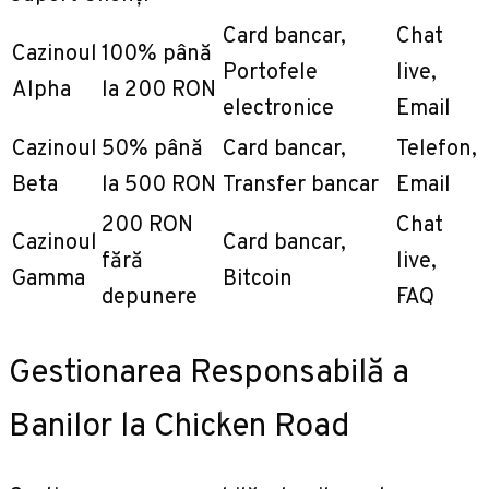
Card bancar,
Chat
Cazinoul
100% până
Portofele
live,
Alpha
la 200 RON
electronice
Email
Cazinoul
50% până
Card bancar,
Telefon,
Beta
la 500 RON
Transfer bancar
Email
200 RON
Chat
Cazinoul
Card bancar,
fără
live,
Gamma
Bitcoin
depunere
FAQ
Gestionarea Responsabilă a
Banilor la Chicken Road