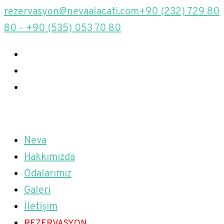
rezervasyon@nevaalacati.com
+90 (232) 729 80
80 - +90 (535) 053 70 80
Neva
Hakkımızda
Odalarımız
Galeri
İletişim
REZERVASYON