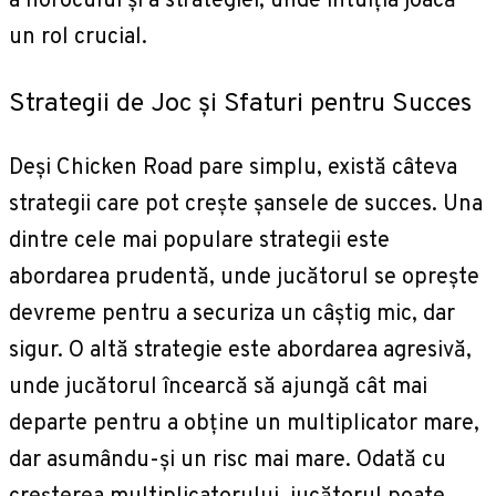
a norocului și a strategiei, unde intuiția joacă
un rol crucial.
Strategii de Joc și Sfaturi pentru Succes
Deși Chicken Road pare simplu, există câteva
strategii care pot crește șansele de succes. Una
dintre cele mai populare strategii este
abordarea prudentă, unde jucătorul se oprește
devreme pentru a securiza un câștig mic, dar
sigur. O altă strategie este abordarea agresivă,
unde jucătorul încearcă să ajungă cât mai
departe pentru a obține un multiplicator mare,
dar asumându-și un risc mai mare. Odată cu