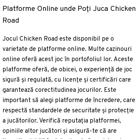
Platforme Online unde Poți Juca Chicken
Road
Jocul Chicken Road este disponibil pe o
varietate de platforme online. Multe cazinouri
online oferă acest joc în portofoliul lor. Aceste
platforme oferă, de obicei, o experiență de joc
sigură și regulată, cu licențe și certificări care
garantează corectitudinea jocurilor. Este
important să alegi platforme de încredere, care
respectă standardele de securitate și protecție
a jucătorilor. Verifică reputația platformei,
opiniile altor jucători și asigură-te că are