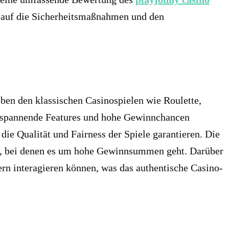
h auf die Sicherheitsmaßnahmen und den
eben den klassischen Casinospielen wie Roulette,
n, spannende Features und hohe Gewinnchancen
ie Qualität und Fairness der Spiele garantieren. Die
ts, bei denen es um hohe Gewinnsummen geht. Darüber
lern interagieren können, was das authentische Casino-