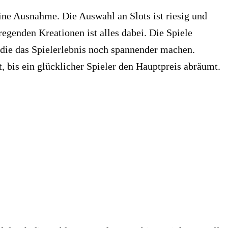
ine Ausnahme. Die Auswahl an Slots ist riesig und
egenden Kreationen ist alles dabei. Die Spiele
die das Spielerlebnis noch spannender machen.
, bis ein glücklicher Spieler den Hauptpreis abräumt.