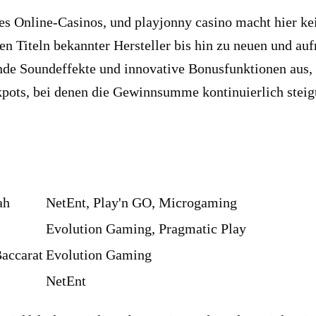
es Online-Casinos, und playjonny casino macht hier ke
n Titeln bekannter Hersteller bis hin zu neuen und aufr
nde Soundeffekte und innovative Bonusfunktionen aus, 
kpots, bei denen die Gewinnsumme kontinuierlich steigt
ah
NetEnt, Play'n GO, Microgaming
Evolution Gaming, Pragmatic Play
Baccarat
Evolution Gaming
NetEnt