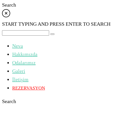
Search
START TYPING AND PRESS ENTER TO SEARCH
Neva
Hakkımızda
Odalarımız
Galeri
İletişim
REZERVASYON
Search