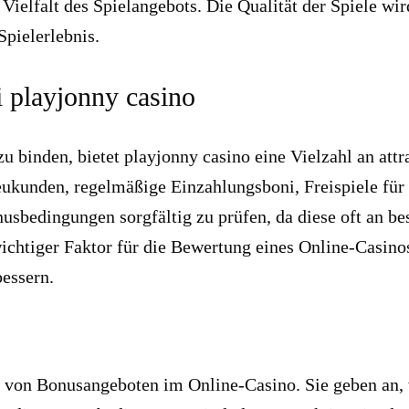
 Vielfalt des Spielangebots. Die Qualität der Spiele wir
Spielerlebnis.
 playjonny casino
 binden, bietet playjonny casino eine Vielzahl an at
kunden, regelmäßige Einzahlungsboni, Freispiele für
 Bonusbedingungen sorgfältig zu prüfen, da diese oft 
wichtiger Faktor für die Bewertung eines Online-Casinos
essern.
l von Bonusangeboten im Online-Casino. Sie geben an,