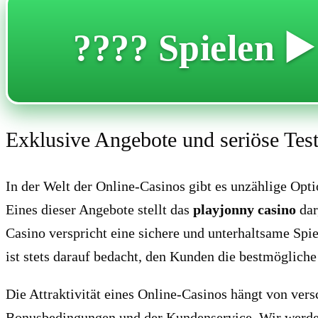
???? Spielen ▶️
Exklusive Angebote und seriöse Test
In der Welt der Online-Casinos gibt es unzählige Opt
Eines dieser Angebote stellt das
playjonny casino
dar
Casino verspricht eine sichere und unterhaltsame Spie
ist stets darauf bedacht, den Kunden die bestmögliche
Die Attraktivität eines Online-Casinos hängt von vers
Bonusbedingungen und der Kundenservice. Wir werde