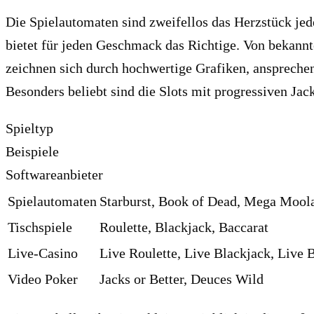
Die Spielautomaten sind zweifellos das Herzstück jed
bietet für jeden Geschmack das Richtige. Von bekannte
zeichnen sich durch hochwertige Grafiken, anspreche
Besonders beliebt sind die Slots mit progressiven Jac
Spieltyp
Beispiele
Softwareanbieter
Spielautomaten
Starburst, Book of Dead, Mega Mool
Tischspiele
Roulette, Blackjack, Baccarat
Live-Casino
Live Roulette, Live Blackjack, Live 
Video Poker
Jacks or Better, Deuces Wild