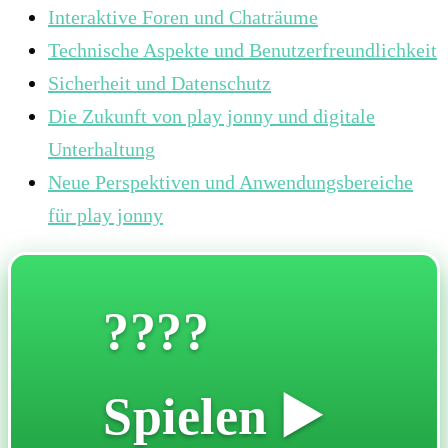
Interaktive Foren und Chaträume
Technische Aspekte und Benutzerfreundlichkeit
Sicherheit und Datenschutz
Die Zukunft von play jonny und digitale
Unterhaltung
Neue Perspektiven und Anwendungsbereiche
für play jonny
????
Spielen ▶️