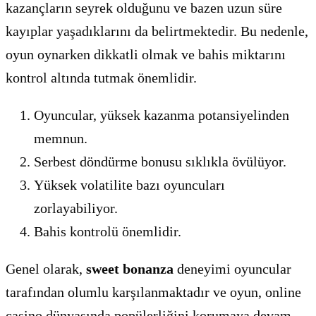
kazançların seyrek olduğunu ve bazen uzun süre
kayıplar yaşadıklarını da belirtmektedir. Bu nedenle,
oyun oynarken dikkatli olmak ve bahis miktarını
kontrol altında tutmak önemlidir.
Oyuncular, yüksek kazanma potansiyelinden
memnun.
Serbest döndürme bonusu sıklıkla övülüyor.
Yüksek volatilite bazı oyuncuları
zorlayabiliyor.
Bahis kontrolü önemlidir.
Genel olarak,
sweet bonanza
deneyimi oyuncular
tarafından olumlu karşılanmaktadır ve oyun, online
casino dünyasında popülerliğini korumaya devam