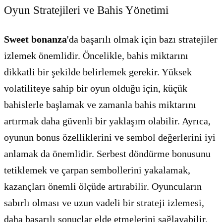
Oyun Stratejileri ve Bahis Yönetimi
Sweet bonanza
'da başarılı olmak için bazı stratejiler
izlemek önemlidir. Öncelikle, bahis miktarını
dikkatli bir şekilde belirlemek gerekir. Yüksek
volatiliteye sahip bir oyun olduğu için, küçük
bahislerle başlamak ve zamanla bahis miktarını
artırmak daha güvenli bir yaklaşım olabilir. Ayrıca,
oyunun bonus özelliklerini ve sembol değerlerini iyi
anlamak da önemlidir. Serbest döndürme bonusunu
tetiklemek ve çarpan sembollerini yakalamak,
kazançları önemli ölçüde artırabilir. Oyuncuların
sabırlı olması ve uzun vadeli bir strateji izlemesi,
daha başarılı sonuçlar elde etmelerini sağlayabilir.