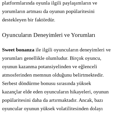
platformlarında oyunla ilgili paylaşımların ve
yorumların artması da oyunun popülaritesini
destekleyen bir faktördür.
Oyuncuların Deneyimleri ve Yorumları
Sweet bonanza
ile ilgili oyuncuların deneyimleri ve
yorumları genellikle olumludur. Birçok oyuncu,
oyunun kazanma potansiyelinden ve eğlenceli
atmosferinden memnun olduğunu belirtmektedir.
Serbest döndürme bonusu sırasında yüksek
kazançlar elde eden oyuncuların hikayeleri, oyunun
popülaritesini daha da artırmaktadır. Ancak, bazı
oyuncular oyunun yüksek volatilitesinden dolayı