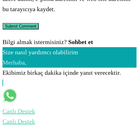
bu tarayıcıya kaydet.
Bilgi almak istermisiniz?
Sohbet et
Size nasıl yardımcı olabilirim
Merhaba,
Ekibimiz birkaç dakika içinde yanıt verecektir.
Canlı Destek
Canlı Destek