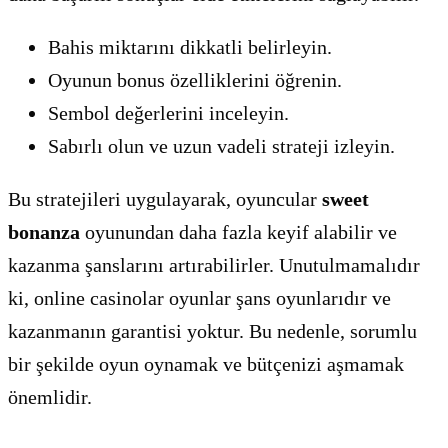
Bahis miktarını dikkatli belirleyin.
Oyunun bonus özelliklerini öğrenin.
Sembol değerlerini inceleyin.
Sabırlı olun ve uzun vadeli strateji izleyin.
Bu stratejileri uygulayarak, oyuncular
sweet
bonanza
oyunundan daha fazla keyif alabilir ve
kazanma şanslarını artırabilirler. Unutulmamalıdır
ki, online casinolar oyunlar şans oyunlarıdır ve
kazanmanın garantisi yoktur. Bu nedenle, sorumlu
bir şekilde oyun oynamak ve bütçenizi aşmamak
önemlidir.