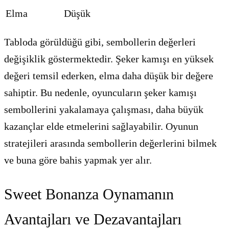
Elma
Düşük
Tabloda görüldüğü gibi, sembollerin değerleri
değişiklik göstermektedir. Şeker kamışı en yüksek
değeri temsil ederken, elma daha düşük bir değere
sahiptir. Bu nedenle, oyuncuların şeker kamışı
sembollerini yakalamaya çalışması, daha büyük
kazançlar elde etmelerini sağlayabilir. Oyunun
stratejileri arasında sembollerin değerlerini bilmek
ve buna göre bahis yapmak yer alır.
Sweet Bonanza Oynamanın
Avantajları ve Dezavantajları