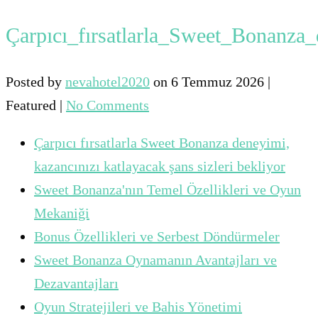
Çarpıcı_fırsatlarla_Sweet_Bonanza_
Posted by
nevahotel2020
on
6 Temmuz 2026
|
Featured
|
No Comments
Çarpıcı fırsatlarla Sweet Bonanza deneyimi,
kazancınızı katlayacak şans sizleri bekliyor
Sweet Bonanza'nın Temel Özellikleri ve Oyun
Mekaniği
Bonus Özellikleri ve Serbest Döndürmeler
Sweet Bonanza Oynamanın Avantajları ve
Dezavantajları
Oyun Stratejileri ve Bahis Yönetimi