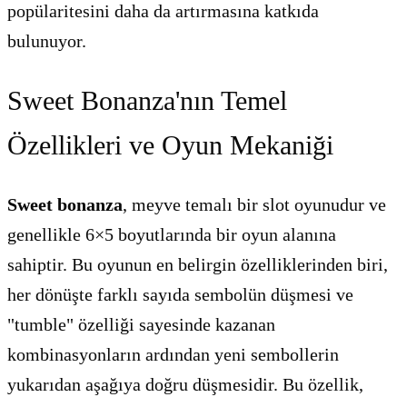
popülaritesini daha da artırmasına katkıda
bulunuyor.
Sweet Bonanza'nın Temel
Özellikleri ve Oyun Mekaniği
Sweet bonanza
, meyve temalı bir slot oyunudur ve
genellikle 6×5 boyutlarında bir oyun alanına
sahiptir. Bu oyunun en belirgin özelliklerinden biri,
her dönüşte farklı sayıda sembolün düşmesi ve
"tumble" özelliği sayesinde kazanan
kombinasyonların ardından yeni sembollerin
yukarıdan aşağıya doğru düşmesidir. Bu özellik,