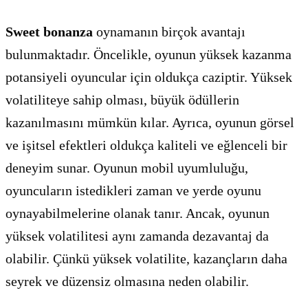
Sweet bonanza
oynamanın birçok avantajı
bulunmaktadır. Öncelikle, oyunun yüksek kazanma
potansiyeli oyuncular için oldukça caziptir. Yüksek
volatiliteye sahip olması, büyük ödüllerin
kazanılmasını mümkün kılar. Ayrıca, oyunun görsel
ve işitsel efektleri oldukça kaliteli ve eğlenceli bir
deneyim sunar. Oyunun mobil uyumluluğu,
oyuncuların istedikleri zaman ve yerde oyunu
oynayabilmelerine olanak tanır. Ancak, oyunun
yüksek volatilitesi aynı zamanda dezavantaj da
olabilir. Çünkü yüksek volatilite, kazançların daha
seyrek ve düzensiz olmasına neden olabilir.