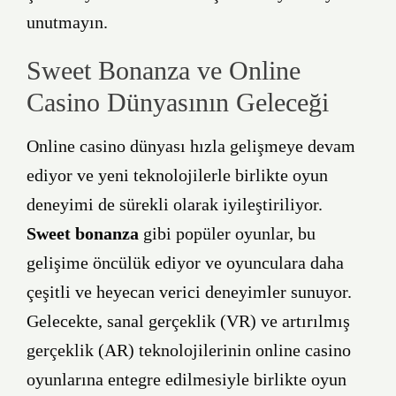
unutmayın.
Sweet Bonanza ve Online
Casino Dünyasının Geleceği
Online casino dünyası hızla gelişmeye devam
ediyor ve yeni teknolojilerle birlikte oyun
deneyimi de sürekli olarak iyileştiriliyor.
Sweet bonanza
gibi popüler oyunlar, bu
gelişime öncülük ediyor ve oyunculara daha
çeşitli ve heyecan verici deneyimler sunuyor.
Gelecekte, sanal gerçeklik (VR) ve artırılmış
gerçeklik (AR) teknolojilerinin online casino
oyunlarına entegre edilmesiyle birlikte oyun