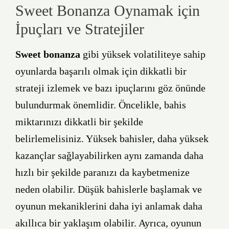
Sweet Bonanza Oynamak için
İpuçları ve Stratejiler
Sweet bonanza
gibi yüksek volatiliteye sahip
oyunlarda başarılı olmak için dikkatli bir
strateji izlemek ve bazı ipuçlarını göz önünde
bulundurmak önemlidir. Öncelikle, bahis
miktarınızı dikkatli bir şekilde
belirlemelisiniz. Yüksek bahisler, daha yüksek
kazançlar sağlayabilirken aynı zamanda daha
hızlı bir şekilde paranızı da kaybetmenize
neden olabilir. Düşük bahislerle başlamak ve
oyunun mekaniklerini daha iyi anlamak daha
akıllıca bir yaklaşım olabilir. Ayrıca, oyunun