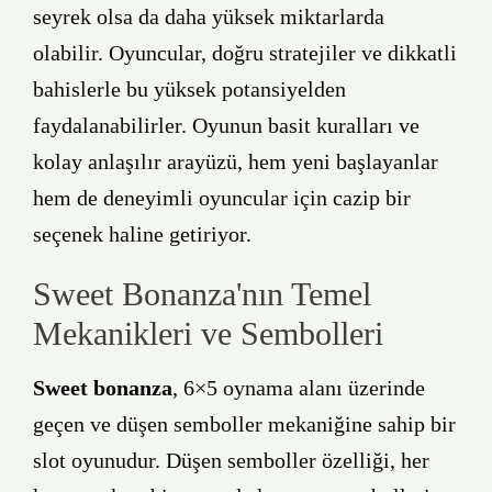
seyrek olsa da daha yüksek miktarlarda
olabilir. Oyuncular, doğru stratejiler ve dikkatli
bahislerle bu yüksek potansiyelden
faydalanabilirler. Oyunun basit kuralları ve
kolay anlaşılır arayüzü, hem yeni başlayanlar
hem de deneyimli oyuncular için cazip bir
seçenek haline getiriyor.
Sweet Bonanza'nın Temel
Mekanikleri ve Sembolleri
Sweet bonanza
, 6×5 oynama alanı üzerinde
geçen ve düşen semboller mekaniğine sahip bir
slot oyunudur. Düşen semboller özelliği, her