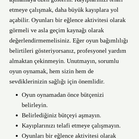
etmeye çalışmak, daha büyük kayıplara yol
açabilir. Oyunları bir eğlence aktivitesi olarak
görmeli ve asla geçim kaynağı olarak
değerlendirmemelisiniz. Eğer oyun bağımlılığı
belirtileri gösteriyorsanız, profesyonel yardım
almaktan çekinmeyin. Unutmayın, sorumlu
oyun oynamak, hem sizin hem de
sevdiklerinizin sağlığı için önemlidir.
Oyun oynamadan önce bütçenizi
belirleyin.
Belirlediğiniz bütçeyi aşmayın.
Kayıplarınızı telafi etmeye çalışmayın.
Oyunları bir eğlence aktivitesi olarak