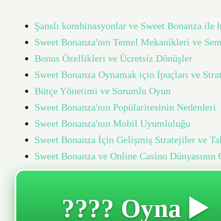
Şanslı kombinasyonlar ve Sweet Bonanza ile 
Sweet Bonanza'nın Temel Mekanikleri ve Sem
Bonus Özellikleri ve Ücretsiz Dönüşler
Sweet Bonanza Oynamak için İpuçları ve Strat
Bütçe Yönetimi ve Sorumlu Oyun
Sweet Bonanza'nın Popülaritesinin Nedenleri
Sweet Bonanza'nın Mobil Uyumluluğu
Sweet Bonanza İçin Gelişmiş Stratejiler ve Ta
Sweet Bonanza ve Online Casino Dünyasının 
???? Oyna ▶️