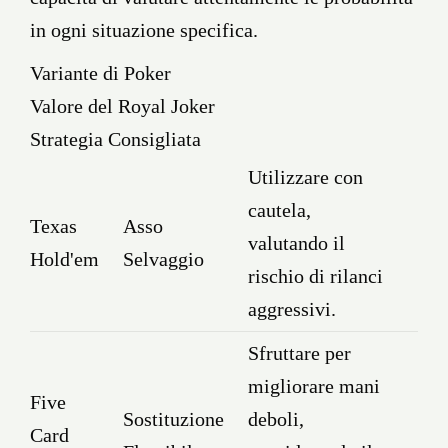
in ogni situazione specifica.
Variante di Poker
Valore del Royal Joker
Strategia Consigliata
Utilizzare con
cautela,
Texas
Asso
valutando il
Hold'em
Selvaggio
rischio di rilanci
aggressivi.
Sfruttare per
migliorare mani
Five
Sostituzione
deboli,
Card