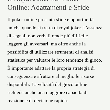
Online: Adattamenti e Sfide
Il poker online presenta sfide e opportunità
uniche quando si tratta di royal joker. L'assenza
di segnali non verbali rende più difficile
leggere gli avversari, ma offre anche la
possibilità di utilizzare strumenti di analisi
statistica per valutare le loro tendenze di gioco.
È importante adattare la propria strategia di
conseguenza e sfruttare al meglio le risorse
disponibili. La velocità del gioco online
richiede anche una maggiore capacità di
reazione e di decisione rapida.