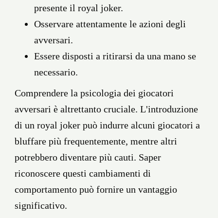
presente il royal joker.
Osservare attentamente le azioni degli
avversari.
Essere disposti a ritirarsi da una mano se
necessario.
Comprendere la psicologia dei giocatori
avversari è altrettanto cruciale. L'introduzione
di un royal joker può indurre alcuni giocatori a
bluffare più frequentemente, mentre altri
potrebbero diventare più cauti. Saper
riconoscere questi cambiamenti di
comportamento può fornire un vantaggio
significativo.