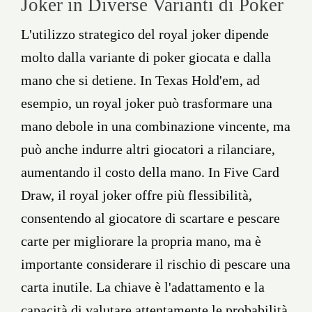
Joker in Diverse Varianti di Poker
L'utilizzo strategico del royal joker dipende
molto dalla variante di poker giocata e dalla
mano che si detiene. In Texas Hold'em, ad
esempio, un royal joker può trasformare una
mano debole in una combinazione vincente, ma
può anche indurre altri giocatori a rilanciare,
aumentando il costo della mano. In Five Card
Draw, il royal joker offre più flessibilità,
consentendo al giocatore di scartare e pescare
carte per migliorare la propria mano, ma è
importante considerare il rischio di pescare una
carta inutile. La chiave è l'adattamento e la
capacità di valutare attentamente le probabilità