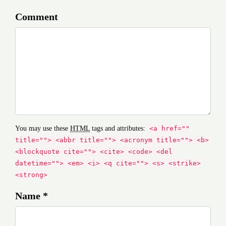
Comment
You may use these
HTML
tags and attributes:
<a href=""
title=""> <abbr title=""> <acronym title=""> <b>
<blockquote cite=""> <cite> <code> <del
datetime=""> <em> <i> <q cite=""> <s> <strike>
<strong>
Name *