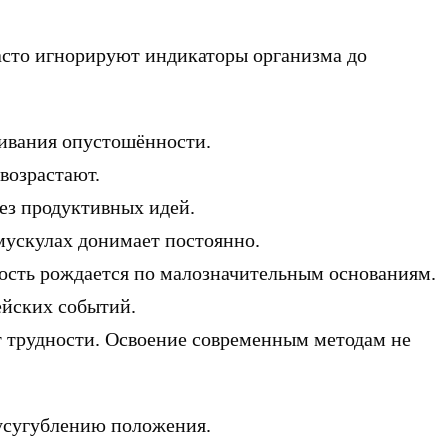
асто игнорируют индикаторы организма до
ивания опустошённости.
возрастают.
ез продуктивных идей.
мускулах донимает постоянно.
ость рождается по малозначительным основаниям.
ейских событий.
т трудности. Освоение современным методам не
 усугублению положения.