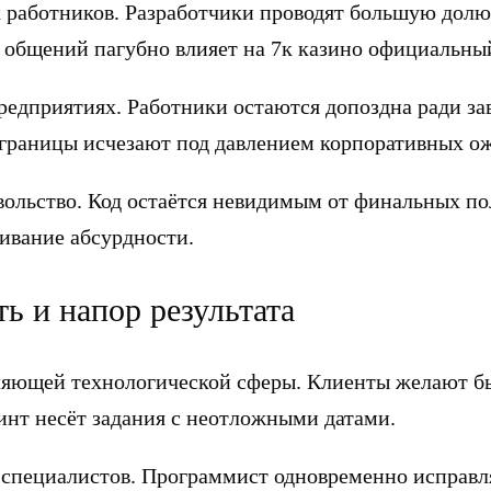
 работников. Разработчики проводят большую долю
 общений пагубно влияет на 7к казино официальный
редприятиях. Работники остаются допоздна ради 
 границы исчезают под давлением корпоративных о
вольство. Код остаётся невидимым от финальных п
ивание абсурдности.
ь и напор результата
ляющей технологической сферы. Клиенты желают бы
нт несёт задания с неотложными датами.
специалистов. Программист одновременно исправл