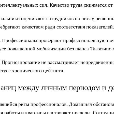
нтеллектуальных сил. Качество труда снижается от
Начальники оценивают сотрудников по числу решён
брегают качеством ради соответствия показателей.
е. Профессионалы проверяют профессиональную поч
тусе повышенной мобилизации без шанса 7k казино 
. Прогнозирование не рассматривает непредвиденн
атусе хронического цейтнота.
границ между личным периодом и д
явшийся ритм профессионалов. Домашняя обстановк
я работы и квартиры растворяет пределы. Сотрудни