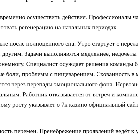
евременно осуществить действия. Профессионалы ч
ртовать регенерацию на начальных периодах.
е после полноценного сна. Утро стартует с переж
другим. Задачи выполняются медленнее, недочёты 
понемногу. Специалист осуждает решения команды б
е боли, проблемы с пищеварением. Скованность в 
тся через перепады эмоционального фона. Нервозн
альным. Работник отказывается от встреч и компан
ому росту указывает о 7к казино официальный сай
мость перемен. Пренебрежение проявлений ведёт к