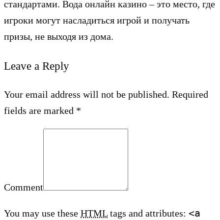
стандартами. Вода онлайн казино – это место, где
игроки могут насладиться игрой и получать
призы, не выходя из дома.
Leave a Reply
Your email address will not be published. Required
fields are marked *
Comment
<a
You may use these
HTML
tags and attributes: