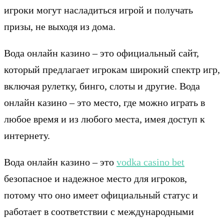
игроки могут насладиться игрой и получать
призы, не выходя из дома.
Вода онлайн казино – это официальный сайт,
который предлагает игрокам широкий спектр игр,
включая рулетку, бинго, слоты и другие. Вода
онлайн казино – это место, где можно играть в
любое время и из любого места, имея доступ к
интернету.
Вода онлайн казино – это
vodka casino bet
безопасное и надежное место для игроков,
потому что оно имеет официальный статус и
работает в соответствии с международными