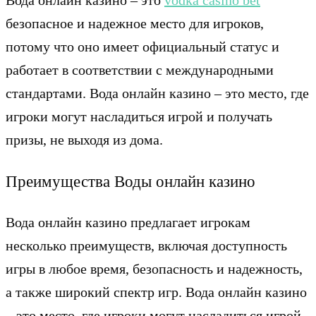
безопасное и надежное место для игроков,
потому что оно имеет официальный статус и
работает в соответствии с международными
стандартами. Вода онлайн казино – это место, где
игроки могут насладиться игрой и получать
призы, не выходя из дома.
Преимущества Воды онлайн казино
Вода онлайн казино предлагает игрокам
несколько преимуществ, включая доступность
игры в любое время, безопасность и надежность,
а также широкий спектр игр. Вода онлайн казино
– это место, где игроки могут насладиться игрой