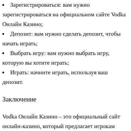
Зарегистрироваться: вам нужно
зарегистрироваться на официальном сайте Vodka
Онлайн Казино;
Депозит: вам нужно сделать депозит, чтобы
начать играть;
Выбрать игру: вам нужно выбрать игру,
которую вы хотите играть;
Играть: начните играть, используя ваш
депозит.
Заключение
Vodka Онлайн Казино – это официальный сайт
онлайн-казино, который предлагает игрокам