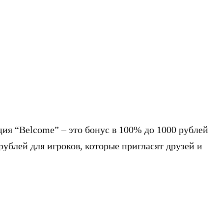
ия “Вelcome” – это бонус в 100% до 1000 рублей
рублей для игроков, которые пригласят друзей и