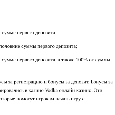
е сумме первого депозита;
 половине суммы первого депозита;
е сумме первого депозита, а также 100% от суммы
сы за регистрацию и бонусы за депозит. Бонусы за
рировались в казино Vodka онлайн казино. Эти
оторые помогут игрокам начать игру с