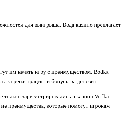
можностей для выигрыша. Вода казино предлагает
огут им начать игру с преимуществом. Вodka
сы за регистрацию и бонусы за депозит.
 только зарегистрировались в казино Vodka
угие преимущества, которые помогут игрокам