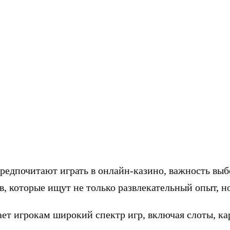
предпочитают играть в онлайн-казино, важность выб
в, которые ищут не только развлекательный опыт, 
ает игрокам широкий спектр игр, включая слоты, кар