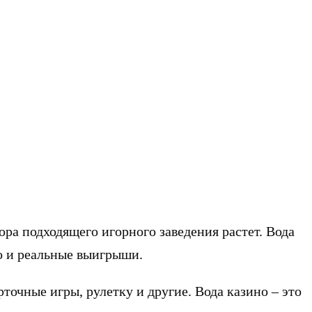
ора подходящего игорного заведения растет. Вода
но и реальные выигрыши.
точные игры, рулетку и другие. Вода казино – это