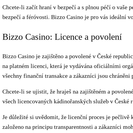
Chcete-li začít hraní v bezpečí a s plnou péčí o vaše 
bezpečí a féróvosti. Bizzo Casino je pro vás ideální v
Bizzo Casino: Licence a povolení
Bizzo Casino je zajištěno a povolené v České republic
na platném licenci, která je vydávána oficiálními or
všechny finanční transakce a zákazníci jsou chráněni 
Chcete-li se ujistit, že hraješ na zajištěném a povol
všech licencovaných kádinořanských služeb v České re
Je důležité si uvědomit, že licenční proces je pečlivě
založeno na principu transparentnosti a zákazníci moh