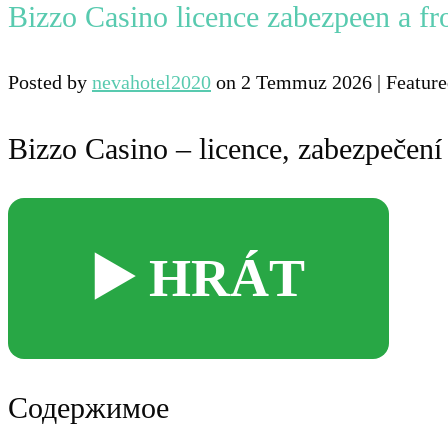
Bizzo Casino licence zabezpeen a fr
Posted by
nevahotel2020
on
2 Temmuz 2026
| Featur
Bizzo Casino – licence, zabezpečení 
▶️ HRÁT
Содержимое