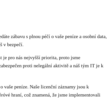
dáte zábavu s plnou péčí o vaše peníze a osobní data,
š v bezpečí.
 je pro nás nejvyšší priorita, proto jsme
abezpečen proti nelegální aktivitě a náš tým IT je k
í o vaše peníze. Naše licenční záznamy jsou k
 féróvé hraní, což znamená, že jsme implementovali