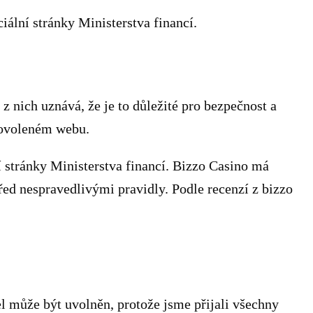
iální stránky Ministerstva financí.
z nich uznává, že je to důležité pro bezpečnost a
 povoleném webu.
í stránky Ministerstva financí. Bizzo Casino má
řed nespravedlivými pravidly. Podle recenzí z bizzo
el může být uvolněn, protože jsme přijali všechny