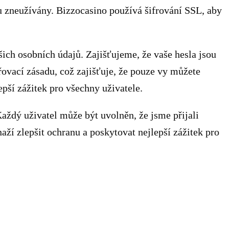
ou zneužívány. Bizzocasino používá šifrování SSL, aby
ich osobních údajů. Zajišťujeme, že vaše hesla jsou
ovací zásadu, což zajišťuje, že pouze vy můžete
epší zážitek pro všechny uživatele.
aždý uživatel může být uvolněn, že jsme přijali
aží zlepšit ochranu a poskytovat nejlepší zážitek pro