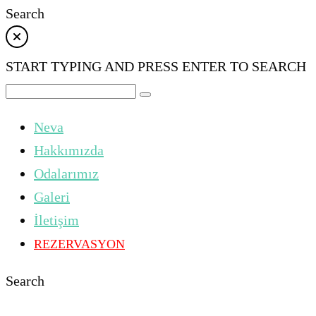
Search
START TYPING AND PRESS ENTER TO SEARCH
Neva
Hakkımızda
Odalarımız
Galeri
İletişim
REZERVASYON
Search