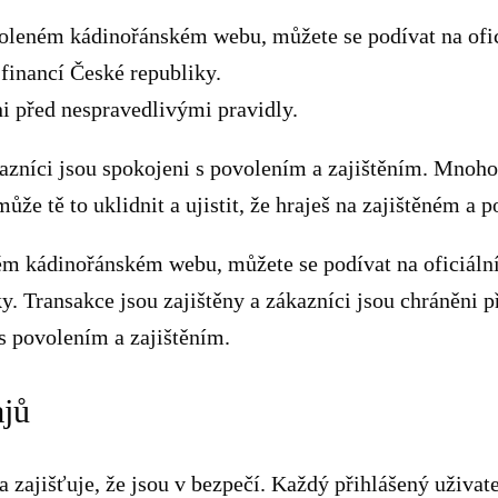
povoleném kádinořánském webu, můžete se podívat na ofic
financí České republiky.
ni před nespravedlivými pravidly.
kazníci jsou spokojeni s povolením a zajištěním. Mnoho 
ůže tě to uklidnit a ujistit, že hraješ na zajištěném a
eném kádinořánském webu, můžete se podívat na oficiáln
. Transakce jsou zajištěny a zákazníci jsou chráněni p
 s povolením a zajištěním.
ajů
 zajišťuje, že jsou v bezpečí. Každý přihlášený uživat