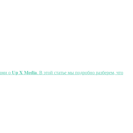
Up X Media
вами о
. В этой статье мы подробно разберем, что