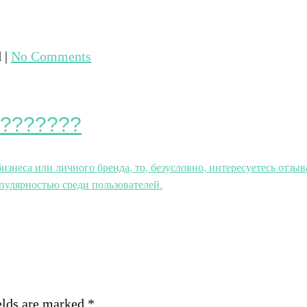
d
|
No Comments
???????
знеса или личного бренда, то, безусловно, интересуетесь отзы
пулярностью среди пользователей.
elds are marked *