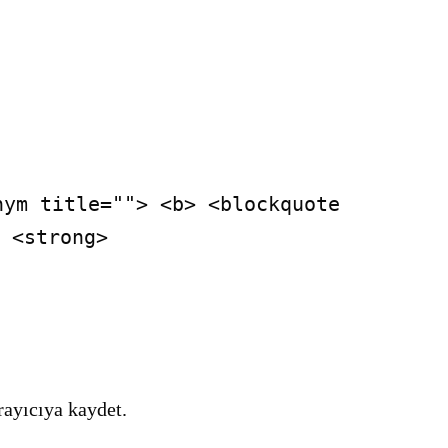
nym title=""> <b> <blockquote
 <strong>
rayıcıya kaydet.