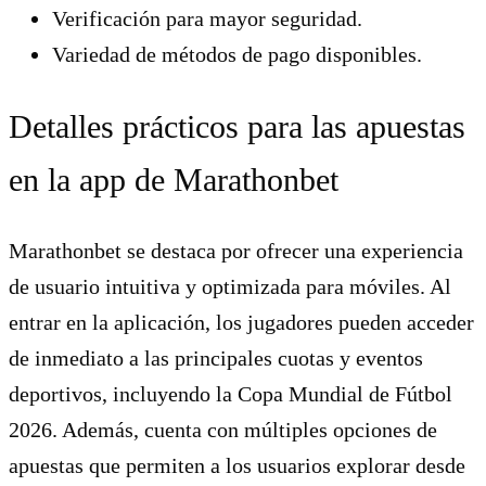
Verificación para mayor seguridad.
Variedad de métodos de pago disponibles.
Detalles prácticos para las apuestas
en la app de Marathonbet
Marathonbet se destaca por ofrecer una experiencia
de usuario intuitiva y optimizada para móviles. Al
entrar en la aplicación, los jugadores pueden acceder
de inmediato a las principales cuotas y eventos
deportivos, incluyendo la Copa Mundial de Fútbol
2026. Además, cuenta con múltiples opciones de
apuestas que permiten a los usuarios explorar desde