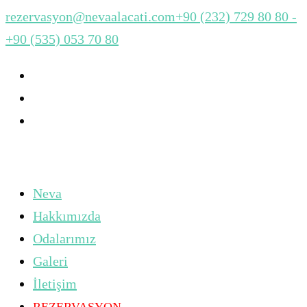
rezervasyon@nevaalacati.com
+90 (232) 729 80 80 -
+90 (535) 053 70 80
Neva
Hakkımızda
Odalarımız
Galeri
İletişim