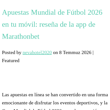
Apuestas Mundial de Fútbol 2026
en tu móvil: reseña de la app de
Marathonbet
Posted by
nevahotel2020
on
8 Temmuz 2026
|
Featured
Las apuestas en línea se han convertido en una forma
emocionante de disfrutar los eventos deportivos, y la