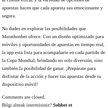
apuestas hacen que cada apuesta sea emocionante y
segura.
No dudes en explorar las posibilidades que
Marathonbet ofrece. Con un diseño optimizado para
móviles y oportunidades de apuestas en tiempo real,
la app está lista para acompañarte en cada partido de
la Copa Mundial, brindando no solo diversión, sino
también la posibilidad de ganar. ¡Prepárate para
disfrutar de la acción y hacer tus apuestas desde tu
dispositivo móvil!
Comments are closed.
Bilgi almak istermisiniz?
Sohbet et