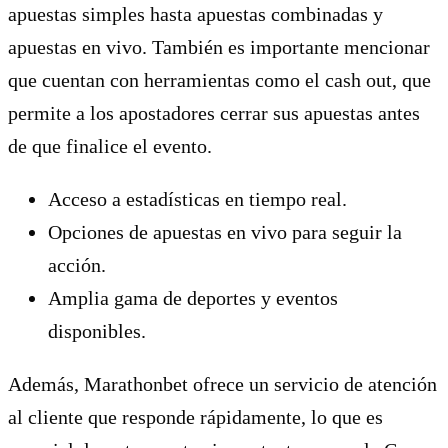
apuestas simples hasta apuestas combinadas y
apuestas en vivo. También es importante mencionar
que cuentan con herramientas como el cash out, que
permite a los apostadores cerrar sus apuestas antes
de que finalice el evento.
Acceso a estadísticas en tiempo real.
Opciones de apuestas en vivo para seguir la
acción.
Amplia gama de deportes y eventos
disponibles.
Además, Marathonbet ofrece un servicio de atención
al cliente que responde rápidamente, lo que es