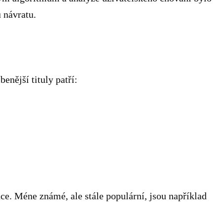
 návratu.
enější tituly patří:
ace. Méne známé, ale stále populární, jsou například