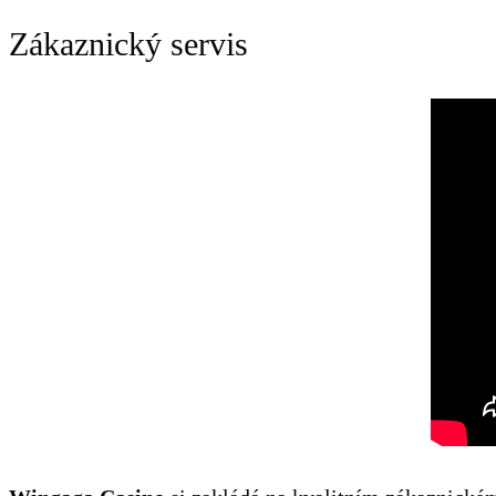
Zákaznický servis