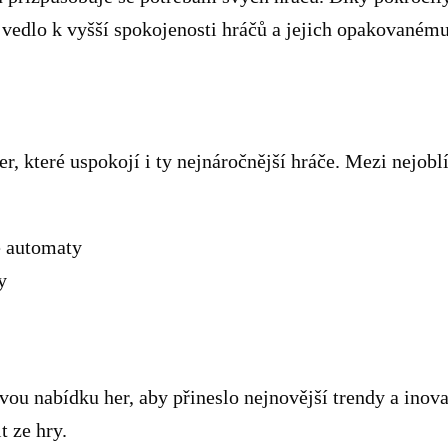
 vedlo k vyšší spokojenosti hráčů a jejich opakovanému
r, které uspokojí i ty nejnáročnější hráče. Mezi nejoblíb
é automaty
y
vou nabídku her, aby přineslo nejnovější trendy a inov
t ze hry.