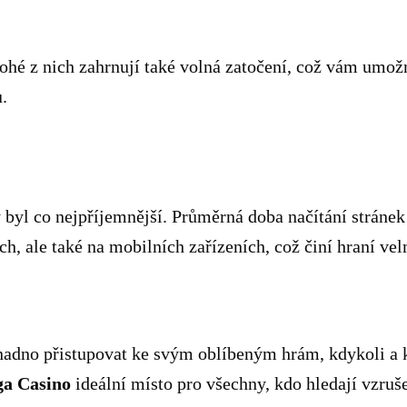
ohé z nich zahrnují také volná zatočení, což vám umožn
.
 byl co nejpříjemnější. Průměrná doba načítání stránek
h, ale také na mobilních zařízeních, což činí hraní ve
adno přistupovat ke svým oblíbeným hrám, kdykoli a kd
a Casino
ideální místo pro všechny, kdo hledají vzruše