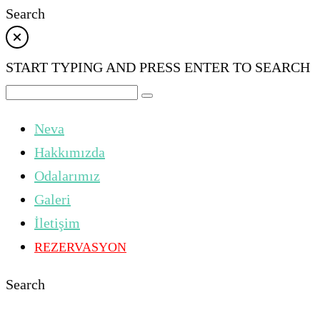
Search
START TYPING AND PRESS ENTER TO SEARCH
Neva
Hakkımızda
Odalarımız
Galeri
İletişim
REZERVASYON
Search