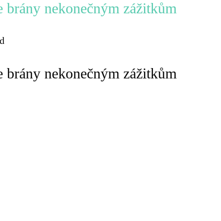
e brány nekonečným zážitkům
ed
e brány nekonečným zážitkům