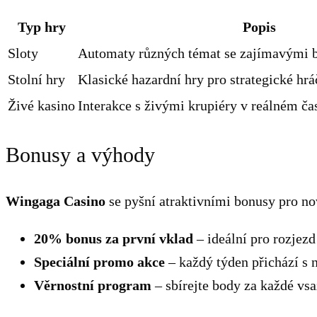
Typ hry
Popis
Sloty
Automaty různých témat se zajímavými
Stolní hry
Klasické hazardní hry pro strategické hrá
Živé kasino
Interakce s živými krupiéry v reálném ča
Bonusy a výhody
Wingaga Casino
se pyšní atraktivními bonusy pro nov
20% bonus za první vklad
– ideální pro rozjez
Speciální promo akce
– každý týden přichází s
Věrnostní program
– sbírejte body za každé vs