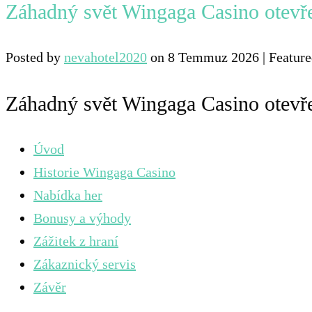
Záhadný svět Wingaga Casino otevř
Posted by
nevahotel2020
on
8 Temmuz 2026
| Featur
Záhadný svět Wingaga Casino otevř
Úvod
Historie Wingaga Casino
Nabídka her
Bonusy a výhody
Zážitek z hraní
Zákaznický servis
Závěr