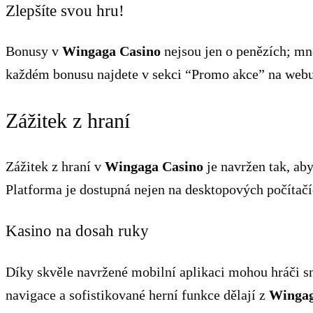
Zlepšíte svou hru!
Bonusy v
Wingaga Casino
nejsou jen o penězích; mn
každém bonusu najdete v sekci “Promo akce” na webu
Zážitek z hraní
Zážitek z hraní v
Wingaga Casino
je navržen tak, aby
Platforma je dostupná nejen na desktopových počítačíc
Kasino na dosah ruky
Díky skvěle navržené mobilní aplikaci mohou hráči sn
navigace a sofistikované herní funkce dělají z
Wingag