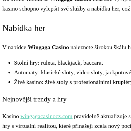
kasino schopno vylepšit své služby a nabídku her, což
Nabídka her
V nabídce
Wingaga Casino
naleznete širokou škálu he
Stolní hry: ruleta, blackjack, baccarat
Automaty: klasické sloty, video sloty, jackpotov
Živé kasino: živé stoly s profesionálními krupiér
Nejnovější trendy a hry
Kasino
wingagacasinocz.com
pravidelně aktualizuje s
hry s virtuální realitou, které přinášejí zcela nový poci