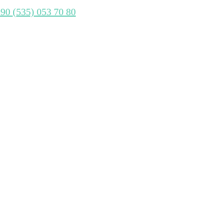
+90 (535) 053 70 80