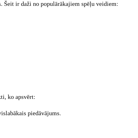
us. Šeit ir daži no populārākajiem spēļu veidiem:
ti, ko apsvērt:
r vislabākais piedāvājums.