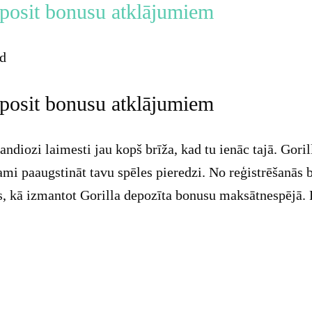
deposit bonusu atklājumiem
ed
deposit bonusu atklājumiem
randiozi laimesti jau kopš brīža, kad tu ienāc tajā. Gori
ami paaugstināt tavu spēles pieredzi. No reģistrēšanās b
s, kā izmantot Gorilla depozīta bonusu maksātnespējā. 