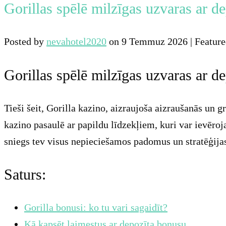
Gorillas spēlē milzīgas uzvaras ar 
Posted by
nevahotel2020
on
9 Temmuz 2026
| Featur
Gorillas spēlē milzīgas uzvaras ar 
Tieši šeit, Gorilla kazino, aizraujoša aizraušanās un g
kazino pasaulē ar papildu līdzekļiem, kuri var ievēroj
sniegs tev visus nepieciešamos padomus un stratēģija
Saturs:
Gorilla bonusi: ko tu vari sagaidīt?
Kā kapsēt laimestus ar depozīta bonusu