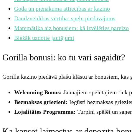
Goda un pienākuma attiecības ar kazino
Daudzveidības vērtība: spēļu piedāvājums
Matemātika aiz bonusiem: kā izvēlēties pareizo
Biežāk uzdotie jautājumi
Gorilla bonusi: ko tu vari sagaidīt?
Gorilla kazino piedāvā plašu klāstu ar bonusiem, kas g
Welcoming Bonus:
Jaunajiem spēlētājiem tiek p
Bezmaksas griezieni:
Iegūsti bezmaksas griezien
Lojalitātes Programma:
Turpini spēlēt un saņem
Kā kapsēt laimestus ar depozīta bon