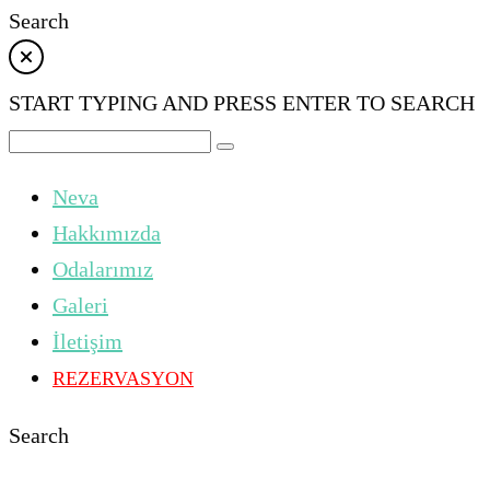
Search
START TYPING AND PRESS ENTER TO SEARCH
Neva
Hakkımızda
Odalarımız
Galeri
İletişim
REZERVASYON
Search