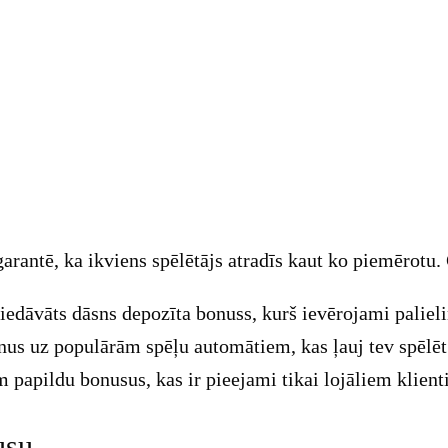
arantē, ka ikviens spēlētājs atradīs kaut ko piemērotu.
iedāvāts dāsns depozīta bonuss, kurš ievērojami palieli
us uz populārām spēļu automātiem, kas ļauj tev spēlēt 
 papildu bonusus, kas ir pieejami tikai lojāliem klient
usu