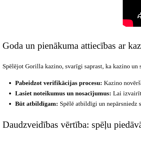
Goda un pienākuma attiecības ar ka
Spēlējot Gorilla kazino, svarīgi saprast, ka kazino un 
Pabeidzot verifikācijas procesu:
Kazino novērš 
Lasiet noteikumus un nosacījumus:
Lai izvairī
Būt atbildīgam:
Spēlē atbildīgi un nepārsniedz s
Daudzveidības vērtība: spēļu piedā