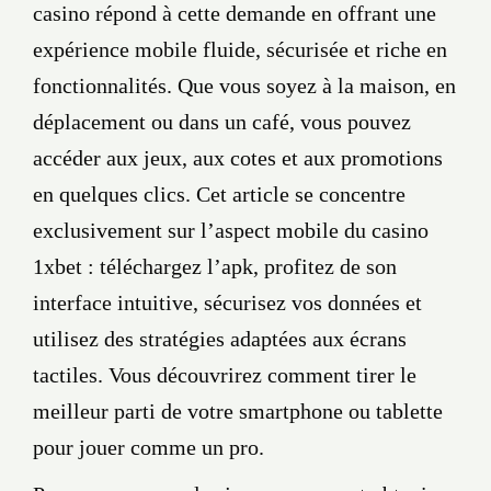
casino répond à cette demande en offrant une
expérience mobile fluide, sécurisée et riche en
fonctionnalités. Que vous soyez à la maison, en
déplacement ou dans un café, vous pouvez
accéder aux jeux, aux cotes et aux promotions
en quelques clics. Cet article se concentre
exclusivement sur l’aspect mobile du casino
1xbet : téléchargez l’apk, profitez de son
interface intuitive, sécurisez vos données et
utilisez des stratégies adaptées aux écrans
tactiles. Vous découvrirez comment tirer le
meilleur parti de votre smartphone ou tablette
pour jouer comme un pro.