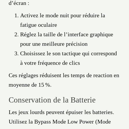
d’écran :
Activez le mode nuit pour réduire la
fatigue oculaire
Réglez la taille de l’interface graphique
pour une meilleure précision
Choisissez le son tactique qui correspond
à votre fréquence de clics
Ces réglages réduisent les temps de reaction en
moyenne de 15 %.
Conservation de la Batterie
Les jeux lourds peuvent épuiser les batteries.
Utilisez la Bypass Mode Low Power (Mode