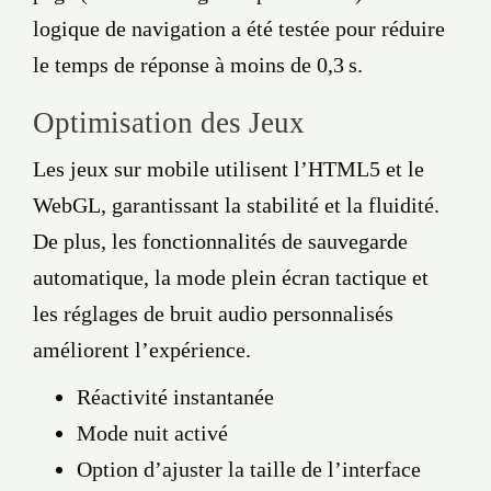
logique de navigation a été testée pour réduire
le temps de réponse à moins de 0,3 s.
Optimisation des Jeux
Les jeux sur mobile utilisent l’HTML5 et le
WebGL, garantissant la stabilité et la fluidité.
De plus, les fonctionnalités de sauvegarde
automatique, la mode plein écran tactique et
les réglages de bruit audio personnalisés
améliorent l’expérience.
Réactivité instantanée
Mode nuit activé
Option d’ajuster la taille de l’interface