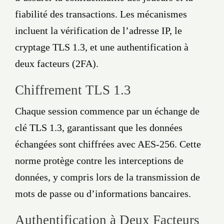
fiabilité des transactions. Les mécanismes
incluent la vérification de l’adresse IP, le
cryptage TLS 1.3, et une authentification à
deux facteurs (2FA).
Chiffrement TLS 1.3
Chaque session commence par un échange de
clé TLS 1.3, garantissant que les données
échangées sont chiffrées avec AES‑256. Cette
norme protège contre les interceptions de
données, y compris lors de la transmission de
mots de passe ou d’informations bancaires.
Authentification à Deux Facteurs