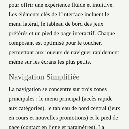
pour offrir une expérience fluide et intuitive.
Les éléments clés de l’interface incluent le
menu latéral, le tableau de bord des jeux
préférés et un pied de page interactif. Chaque
composant est optimisé pour le toucher,
permettant aux joueurs de naviguer rapidement
même sur les écrans les plus petits.
Navigation Simplifiée
La navigation se concentre sur trois zones
principales : le menu principal (accès rapide
aux catégories), le tableau de bord central (jeux
en cours et nouvelles promotions) et le pied de
page (contact en ligne et paramètres). La