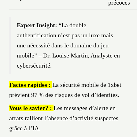
précoces
Expert Insight:
“La double
authentification n’est pas un luxe mais
une nécessité dans le domaine du jeu
mobile” – Dr. Louise Martin, Analyste en
cybersécurité.
Factes rapides :
La sécurité mobile de 1xbet
prévient 97 % des risques de vol d’identités.
Vous le saviez? :
Les messages d’alerte en
arrats rallient l’absence d’activité suspectes
grâce à l’IA.