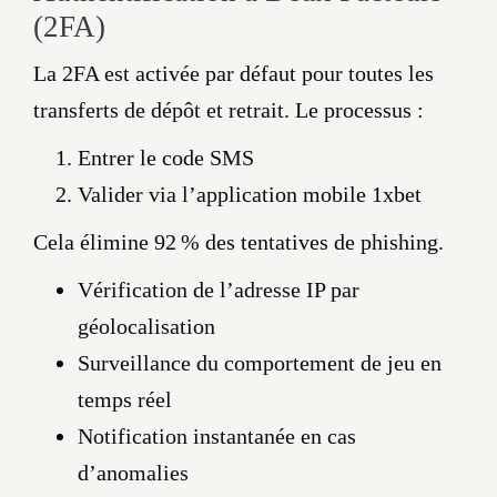
(2FA)
La 2FA est activée par défaut pour toutes les
transferts de dépôt et retrait. Le processus :
Entrer le code SMS
Valider via l’application mobile 1xbet
Cela élimine 92 % des tentatives de phishing.
Vérification de l’adresse IP par
géolocalisation
Surveillance du comportement de jeu en
temps réel
Notification instantanée en cas
d’anomalies