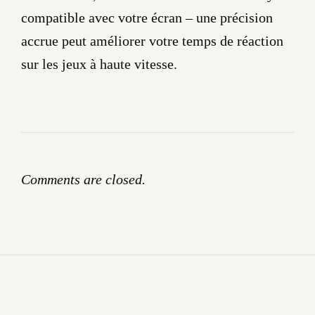
compatible avec votre écran – une précision
accrue peut améliorer votre temps de réaction
sur les jeux à haute vitesse.
Comments are closed.