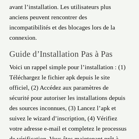
avant l’installation. Les utilisateurs plus
anciens peuvent rencontrer des
incompatibilités et des blocages lors de la
connexion.
Guide d’Installation Pas à Pas
Voici un rappel simple pour l’installation : (1)
Téléchargez le fichier apk depuis le site
officiel, (2) Accédez aux paramètres de
sécurité pour autoriser les installations depuis
des sources inconnues, (3) Lancez l’apk et
suivez le wizard d’inscription, (4) Vérifiez
votre adresse e-mail et completez le processus
de vérification. Vous êtes maintenant prêt à