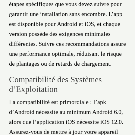
étapes spécifiques que vous devez suivre pour
garantir une installation sans encombre. L’app
est disponible pour Android et iOS, et chaque
version possède des exigences minimales
différentes. Suivre ces recommandations assure
une performance optimale, réduisant le risque
de plantages ou de retards de chargement.
Compatibilité des Systèmes
d’Exploitation
La compatibilité est primordiale : l’apk
d’Android nécessite au minimum Android 6.0,
alors que l’application iOS nécessite iOS 12.0.
Assurez-vous de mettre à jour votre appareil