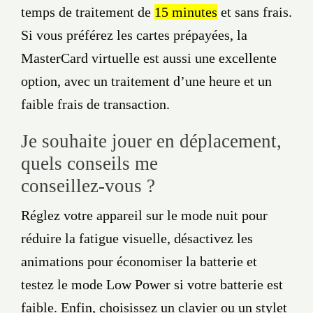
temps de traitement de
15 minutes
et sans frais.
Si vous préférez les cartes prépayées, la
MasterCard virtuelle est aussi une excellente
option, avec un traitement d’une heure et un
faible frais de transaction.
Je souhaite jouer en déplacement,
quels conseils me
conseillez‑vous ?
Réglez votre appareil sur le mode nuit pour
réduire la fatigue visuelle, désactivez les
animations pour économiser la batterie et
testez le mode Low Power si votre batterie est
faible. Enfin, choisissez un clavier ou un stylet