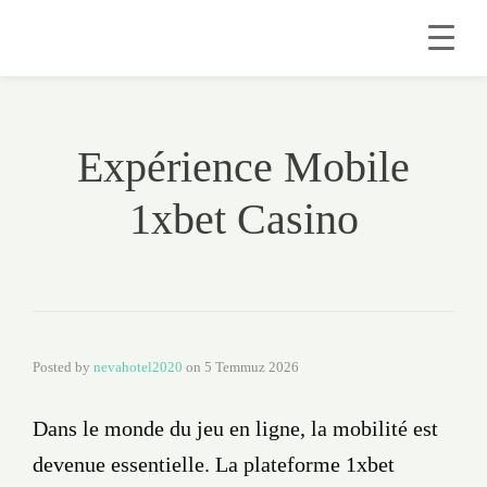
Expérience Mobile
1xbet Casino
Posted by
nevahotel2020
on
5 Temmuz 2026
Dans le monde du jeu en ligne, la mobilité est
devenue essentielle. La plateforme 1xbet