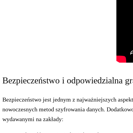
Bezpieczeństwo i odpowiedzialna gr
Bezpieczeństwo jest jednym z najważniejszych aspektó
nowoczesnych metod szyfrowania danych. Dodatkowo, 
wydawanymi na zakłady: