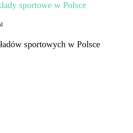
akłady sportowe w Polsce
ed
akładów sportowych w Polsce