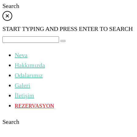
Search
START TYPING AND PRESS ENTER TO SEARCH
Neva
Hakkımızda
Odalarımız
Galeri
İletişim
REZERVASYON
Search