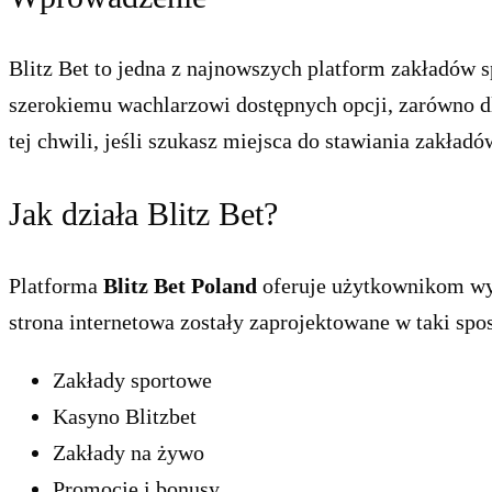
Blitz Bet to jedna z najnowszych platform zakładów
szerokiemu wachlarzowi dostępnych opcji, zarówno d
tej chwili, jeśli szukasz miejsca do stawiania zakład
Jak działa Blitz Bet?
Platforma
Blitz Bet Poland
oferuje użytkownikom wygo
strona internetowa zostały zaprojektowane w taki spo
Zakłady sportowe
Kasyno Blitzbet
Zakłady na żywo
Promocje i bonusy