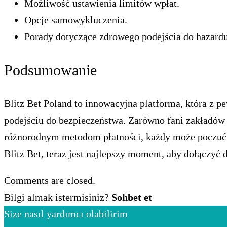
Możliwość ustawienia limitów wpłat.
Opcje samowykluczenia.
Porady dotyczące zdrowego podejścia do hazardu
Podsumowanie
Blitz Bet Poland to innowacyjna platforma, która z p
podejściu do bezpieczeństwa. Zarówno fani zakładów 
różnorodnym metodom płatności, każdy może poczuć się
Blitz Bet, teraz jest najlepszy moment, aby dołączyć 
Comments are closed.
Bilgi almak istermisiniz?
Sohbet et
Size nasıl yardımcı olabilirim