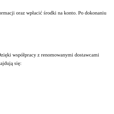
ormacji oraz wpłacić środki na konto. Po dokonaniu
. Dzięki współpracy z renomowanymi dostawcami
jdują się: