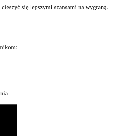
ą cieszyć się lepszymi szansami na wygraną.
wnikom:
nia.