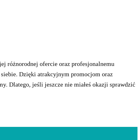
jej różnorodnej ofercie oraz profesjonalnemu
a siebie. Dzięki atrakcyjnym promocjom oraz
. Dlatego, jeśli jeszcze nie miałeś okazji sprawdzić