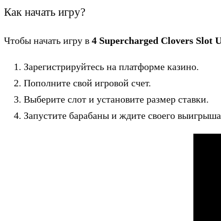
Как начать игру?
Чтобы начать игру в
4 Supercharged Clovers Slot 
Зарегистрируйтесь на платформе казино.
Пополните свой игровой счет.
Выберите слот и установите размер ставки.
Запустите барабаны и ждите своего выигрыша