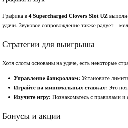
Графика в
4 Supercharged Clovers Slot UZ
выполне
удачи. Звуковое сопровождение также радует – ме
Стратегии для выигрыша
Хотя слоты основаны на удаче, есть некоторые стр
Управление банкроллом:
Установите лимиты
Играйте на минимальных ставках:
Это позв
Изучите игру:
Познакомьтесь с правилами и 
Бонусы и акции