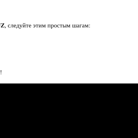
UZ
, следуйте этим простым шагам:
!