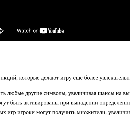
нкций, которые делают игру еще более увлекательн
ть любые другие символы, увеличивая шансы на в
гут быть активированы при выпадении определенн
ых игр игроки могут получить множители, увелич