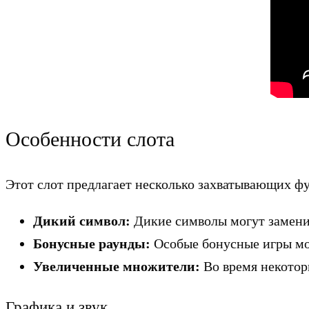
Особенности слота
Этот слот предлагает несколько захватывающих фу
Дикий символ:
Дикие символы могут замени
Бонусные раунды:
Особые бонусные игры мо
Увеличенные множители:
Во время некотор
Графика и звук