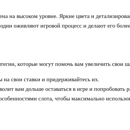
на на высоком уровне. Яркие цвета и детализирова
лодии оживляют игровой процесс и делают его бол
атегии, которые могут помочь вам увеличить свои ш
 на свои ставки и придерживайтесь их.
олит вам дольше оставаться в игре и попробовать р
особенностями слота, чтобы максимально использов