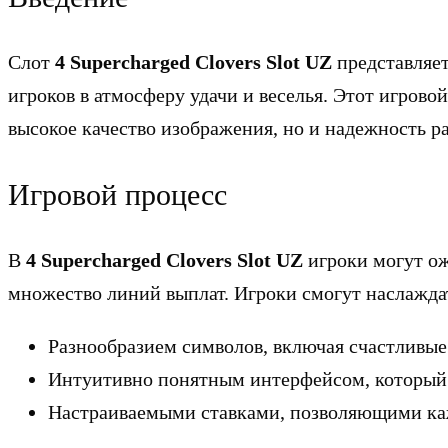
Слот
4 Supercharged Clovers Slot UZ
представляет
игроков в атмосферу удачи и веселья. Этот игрово
высокое качество изображения, но и надежность р
Игровой процесс
В
4 Supercharged Clovers Slot UZ
игроки могут ож
множество линий выплат. Игроки смогут наслажда
Разнообразием символов, включая счастливые
Интуитивно понятным интерфейсом, который 
Настраиваемыми ставками, позволяющими каж